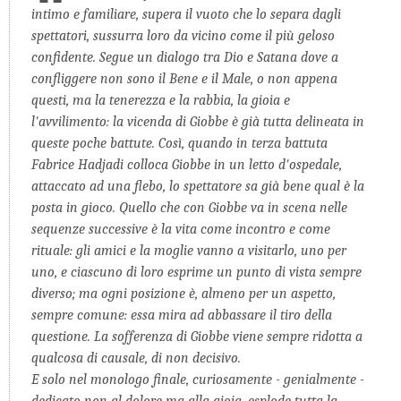
intimo e familiare, supera il vuoto che lo separa dagli
spettatori, sussurra loro da vicino come il più geloso
confidente. Segue un dialogo tra Dio e Satana dove a
confliggere non sono il Bene e il Male, o non appena
questi, ma la tenerezza e la rabbia, la gioia e
l'avvilimento: la vicenda di Giobbe è già tutta delineata in
queste poche battute. Così, quando in terza battuta
Fabrice Hadjadi colloca Giobbe in un letto d'ospedale,
attaccato ad una flebo, lo spettatore sa già bene qual è la
posta in gioco. Quello che con Giobbe va in scena nelle
sequenze successive è la vita come incontro e come
rituale: gli amici e la moglie vanno a visitarlo, uno per
uno, e ciascuno di loro esprime un punto di vista sempre
diverso; ma ogni posizione è, almeno per un aspetto,
sempre comune: essa mira ad abbassare il tiro della
questione. La sofferenza di Giobbe viene sempre ridotta a
qualcosa di causale, di non decisivo.
E solo nel monologo finale, curiosamente - genialmente -
dedicato non al dolore ma alla gioia, esplode tutta la