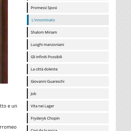
Promessi Sposi
L'innominato
Shalom Miriam
Luoghi manzoniani
Gli infiniti Possibili
La città dolente
Giovanni Guareschi
Job
tto e un
Vita nei Lager
Fryderyk Chopin
Borromeo
Cori da la rocca