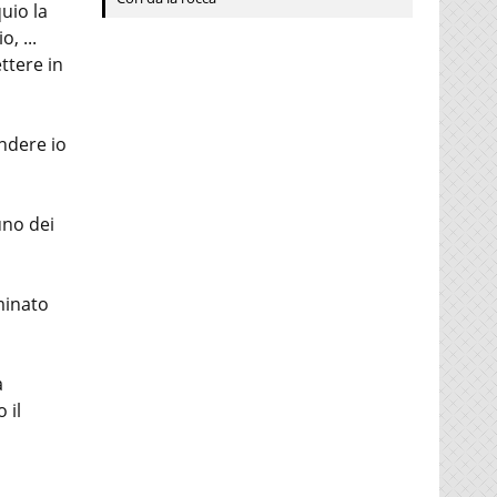
uio la
, ...
ttere in
ndere io
uno dei
minato
a
 il