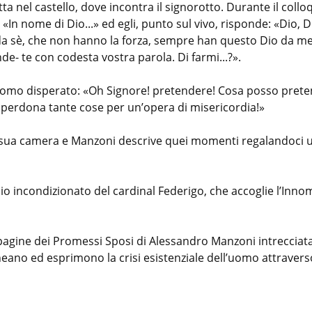
a nel castello, dove incontra il signorotto. Durante il colloq
In nome di Dio...» ed egli, punto sul vivo, risponde: «Dio, Dio
a sè, che non hanno la forza, sempre han questo Dio da me
e- te con codesta vostra parola. Di farmi...?».
l’uomo disperato: «Oh Signore! pretendere! Cosa posso prete
o perdona tante cose per un’opera di misericordia!»
la sua camera e Manzoni descrive quei momenti regalandoci 
io incondizionato del cardinal Federigo, che accoglie l’Inno
pagine dei Promessi Sposi di Alessandro Manzoni intrecciat
ineano ed esprimono la crisi esistenziale dell’uomo attraverso