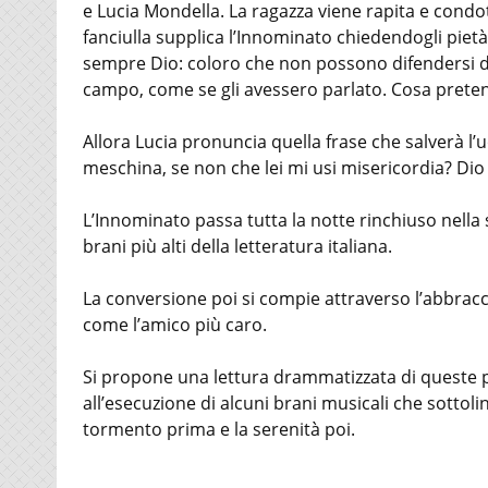
e Lucia Mondella. La ragazza viene rapita e condott
fanciulla supplica l’Innominato chiedendogli pietà «
sempre Dio: coloro che non possono difendersi d
campo, come se gli avessero parlato. Cosa pretend
Allora Lucia pronuncia quella frase che salverà 
meschina, se non che lei mi usi misericordia? Di
L’Innominato passa tutta la notte rinchiuso nel
brani più alti della letteratura italiana.
La conversione poi si compie attraverso l’abbracc
come l’amico più caro.
Si propone una lettura drammatizzata di queste 
all’esecuzione di alcuni brani musicali che sottol
tormento prima e la serenità poi.